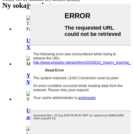
Ny sokajy vokatra
Uv DTF Printer 3360 Double Head
Xp600 TX800 Ho an'ny...
YC1016 Ceramic Tile Digital Printing
Machine
UV Flatbed Wood Printer Machine
amidy YC2513L