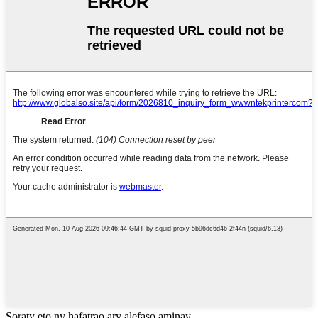
Soraty eto ny hafatrao ary alefaso aminay