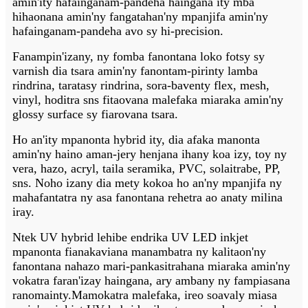
amin'ity hafainganam-pandeha haingana ity mba
hihaonana amin'ny fangatahan'ny mpanjifa amin'ny
hafainganam-pandeha avo sy hi-precision.
Fanampin'izany, ny fomba fanontana loko fotsy sy
varnish dia tsara amin'ny fanontam-pirinty lamba
rindrina, taratasy rindrina, sora-baventy flex, mesh,
vinyl, hoditra sns fitaovana malefaka miaraka amin'ny
glossy surface sy fiarovana tsara.
Ho an'ity mpanonta hybrid ity, dia afaka manonta
amin'ny haino aman-jery henjana ihany koa izy, toy ny
vera, hazo, acryl, taila seramika, PVC, solaitrabe, PP,
sns. Noho izany dia mety kokoa ho an'ny mpanjifa ny
mahafantatra ny asa fanontana rehetra ao anaty milina
iray.
Ntek UV hybrid lehibe endrika UV LED inkjet
mpanonta fianakaviana manambatra ny kalitaon'ny
fanontana nahazo mari-pankasitrahana miaraka amin'ny
vokatra faran'izay haingana, ary ambany ny fampiasana
ranomainty.Mamokatra malefaka, ireo soavaly miasa