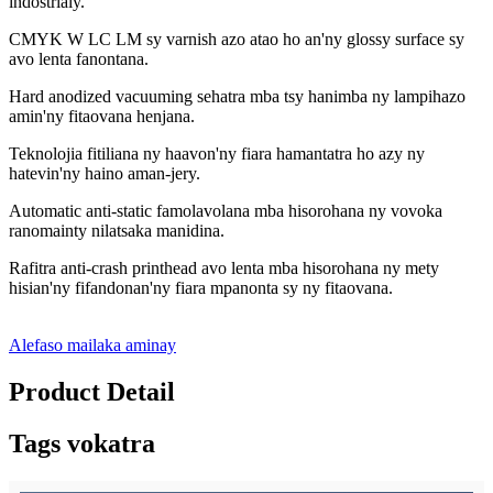
indostrialy.
CMYK W LC LM sy varnish azo atao ho an'ny glossy surface sy
avo lenta fanontana.
Hard anodized vacuuming sehatra mba tsy hanimba ny lampihazo
amin'ny fitaovana henjana.
Teknolojia fitiliana ny haavon'ny fiara hamantatra ho azy ny
hatevin'ny haino aman-jery.
Automatic anti-static famolavolana mba hisorohana ny vovoka
ranomainty nilatsaka manidina.
Rafitra anti-crash printhead avo lenta mba hisorohana ny mety
hisian'ny fifandonan'ny fiara mpanonta sy ny fitaovana.
Alefaso mailaka aminay
Product Detail
Tags vokatra