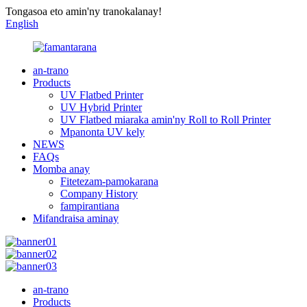
Tongasoa eto amin'ny tranokalanay!
English
an-trano
Products
UV Flatbed Printer
UV Hybrid Printer
UV Flatbed miaraka amin'ny Roll to Roll Printer
Mpanonta UV kely
NEWS
FAQs
Momba anay
Fitetezam-pamokarana
Company History
fampirantiana
Mifandraisa aminay
an-trano
Products