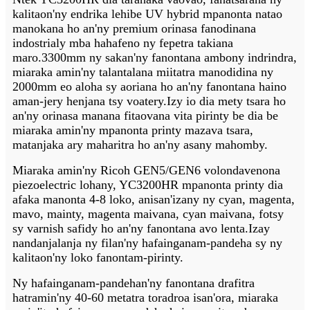
kalitaon'ny endrika lehibe UV hybrid mpanonta natao
manokana ho an'ny premium orinasa fanodinana
indostrialy mba hahafeno ny fepetra takiana
maro.3300mm ny sakan'ny fanontana ambony indrindra,
miaraka amin'ny talantalana miitatra manodidina ny
2000mm eo aloha sy aoriana ho an'ny fanontana haino
aman-jery henjana tsy voatery.Izy io dia mety tsara ho
an'ny orinasa manana fitaovana vita pirinty be dia be
miaraka amin'ny mpanonta printy mazava tsara,
matanjaka ary maharitra ho an'ny asany mahomby.
Miaraka amin'ny Ricoh GEN5/GEN6 volondavenona
piezoelectric lohany, YC3200HR mpanonta printy dia
afaka manonta 4-8 loko, anisan'izany ny cyan, magenta,
mavo, mainty, magenta maivana, cyan maivana, fotsy
sy varnish safidy ho an'ny fanontana avo lenta.Izay
nandanjalanja ny filan'ny hafainganam-pandeha sy ny
kalitaon'ny loko fanontam-pirinty.
Ny hafainganam-pandehan'ny fanontana drafitra
hatramin'ny 40-60 metatra toradroa isan'ora, miaraka