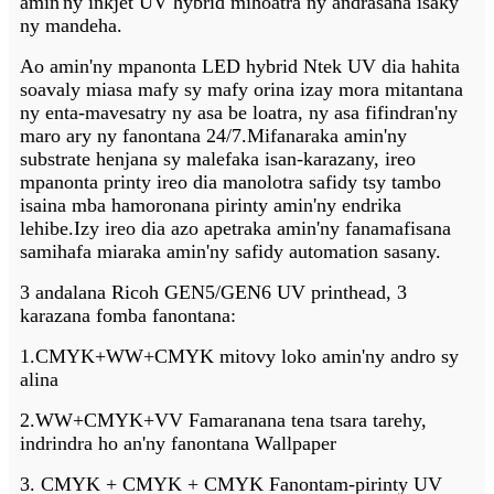
amin'ny inkjet UV hybrid mihoatra ny andrasana isaky
ny mandeha.
Ao amin'ny mpanonta LED hybrid Ntek UV dia hahita
soavaly miasa mafy sy mafy orina izay mora mitantana
ny enta-mavesatry ny asa be loatra, ny asa fifindran'ny
maro ary ny fanontana 24/7.Mifanaraka amin'ny
substrate henjana sy malefaka isan-karazany, ireo
mpanonta printy ireo dia manolotra safidy tsy tambo
isaina mba hamoronana pirinty amin'ny endrika
lehibe.Izy ireo dia azo apetraka amin'ny fanamafisana
samihafa miaraka amin'ny safidy automation sasany.
3 andalana Ricoh GEN5/GEN6 UV printhead, 3
karazana fomba fanontana:
1.CMYK+WW+CMYK mitovy loko amin'ny andro sy
alina
2.WW+CMYK+VV Famaranana tena tsara tarehy,
indrindra ho an'ny fanontana Wallpaper
3. CMYK + CMYK + CMYK Fanontam-pirinty UV