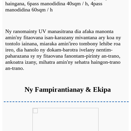
haingana, 6pass manodidina 40sqm / h, 4pass
manodidina 60sqm / h
Ny ranomainty UV manasitrana dia afaka manonta
amin'ny fitaovana isan-karazany mivantana ary koa ny
tontolo iainana, miaraka amin'ireo tombony lehibe roa
ireo, dia hanolo ny dokam-barotra ivelany nentim-
paharazana sy ny fitaovana fanontam-pirinty an-trano,
ankoatra izany, mihatra amin'ny sehatra haingon-trano
an-trano.
Ny Fampirantianay & Ekipa