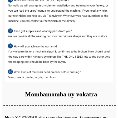
Mombamomba ny vokatra
Ntek YC3200HR dia taranaka vaovao, fanatsarana ny