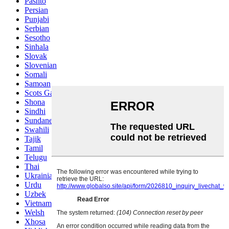
Pashto
Persian
Punjabi
Serbian
Sesotho
Sinhala
Slovak
Slovenian
Somali
Samoan
Scots Gaelic
Shona
Sindhi
Sundanese
Swahili
Tajik
Tamil
Telugu
Thai
Ukrainian
Urdu
Uzbek
Vietnamese
Welsh
Xhosa