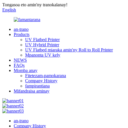
Tongasoa eto amin'ny tranokalanay!
English
an-trano
Products
UV Flatbed Printer
UV Hybrid Printer
UV Flatbed miaraka amin'ny Roll to Roll Printer
Mpanonta UV kely
NEWS
FAQs
Momba anay
Fitetezam-pamokarana
Company History
fampirantiana
Mifandraisa aminay
an-trano
Company History