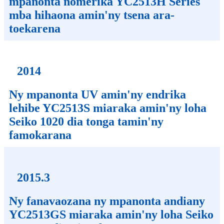
mpanonta nomerika YC2513H Series
mba hihaona amin'ny tsena ara-
toekarena
2014
Ny mpanonta UV amin'ny endrika
lehibe YC2513S miaraka amin'ny loha
Seiko 1020 dia tonga tamin'ny
famokarana
2015.3
Ny fanavaozana ny mpanonta andiany
YC2513GS miaraka amin'ny loha Seiko