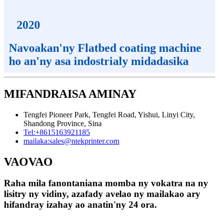
2020
Navoakan'ny Flatbed coating machine
ho an'ny asa indostrialy midadasika
MIFANDRAISA AMINAY
Tengfei Pioneer Park, Tengfei Road, Yishui, Linyi City,
Shandong Province, Sina
Tel:
+8615163921185
mailaka:
sales@ntekprinter.com
VAOVAO
Raha mila fanontaniana momba ny vokatra na ny
lisitry ny vidiny, azafady avelao ny mailakao ary
hifandray izahay ao anatin'ny 24 ora.