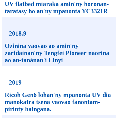
UV flatbed miaraka amin'ny horonan-
taratasy ho an'ny mpanonta YC3321R
2018.9
Ozinina vaovao ao amin'ny
zaridainan'ny Tengfei Pioneer naorina
ao an-tanànan'i Linyi
2019
Ricoh Gen6 lohan'ny mpanonta UV dia
manokatra tsena vaovao fanontam-
pirinty haingana.